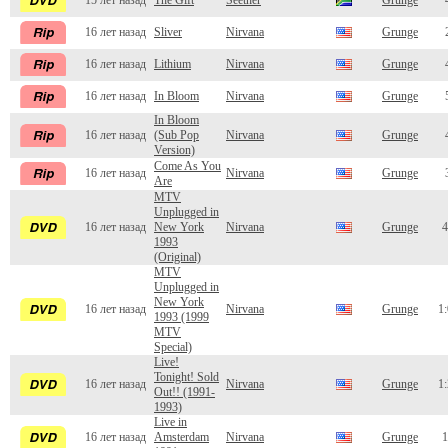
15 лет назад
The Gift
Seether
Grunge
16 лет назад
Sliver
Nirvana
Grunge
16 лет назад
Lithium
Nirvana
Grunge
16 лет назад
In Bloom
Nirvana
Grunge
In Bloom
16 лет назад
(Sub Pop
Nirvana
Grunge
Version)
Come As You
16 лет назад
Nirvana
Grunge
Are
MTV
Unplugged in
16 лет назад
New York
Nirvana
Grunge
4
1993
(Original)
MTV
Unplugged in
New York
16 лет назад
Nirvana
Grunge
1:
1993 (1999
MTV
Special)
Live!
Tonight! Sold
16 лет назад
Nirvana
Grunge
1:
Out!! (1991-
1993)
Live in
16 лет назад
Amsterdam
Nirvana
Grunge
1