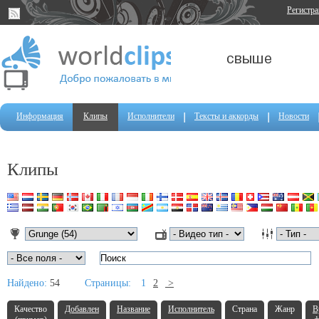
Регистр
Информация
Клипы
Исполнители
Тексты и аккорды
Новости
Клипы
Найдено:
54
Страницы:
1
2
>
Качество
Добавлен
Название
Исполнитель
Страна
Жанр
В