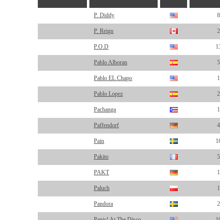
P. Diddy
8
P. Reign
2
P.O.D
1
Pablo Alboran
5
Pablo EL Chapo
1
Pablo Lopez
2
Pachanga
1
Paffendorf
4
Pain
1
Pakito
5
PAKT
1
Paluch
1
Pandora
2
Panic! At The Disco
1