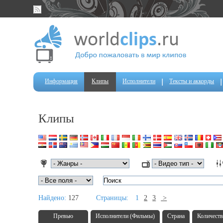
Информация
Клипы
Исполнители
Тексты и аккорды
Клипы
Найдено:
127
Страницы:
1
2
3
>
Превью
Исполнители (Фильмы)
Страна
Количеств