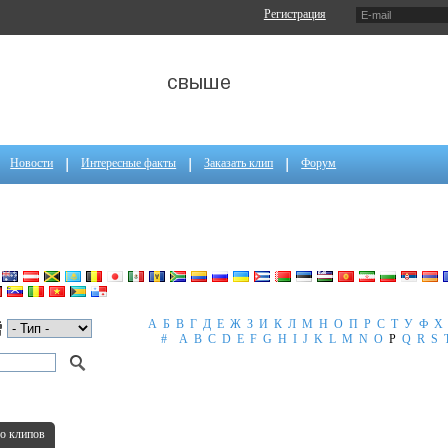
Регистрация
Новости
Интересные факты
Заказать клип
Форум
А
Б
В
Г
Д
Е
Ж
З
И
К
Л
М
Н
О
П
Р
С
Т
У
Ф
Х
#
A
B
C
D
E
F
G
H
I
J
K
L
M
N
O
P
Q
R
S
о клипов