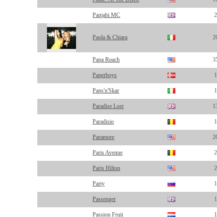
Panjabi MC
2
Paola & Chiara
2
Papa Roach
3
Paperboys
1
Paps'n'Skar
1
Paradise Lost
1
Paradisio
1
Paramore
2
Paris Avenue
2
Paris Hilton
2
Party
1
Passenger
1
Passion Fruit
1