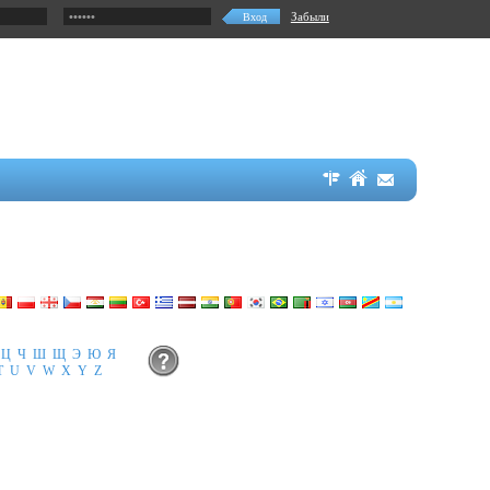
Забыли
Ц
Ч
Ш
Щ
Э
Ю
Я
T
U
V
W
X
Y
Z