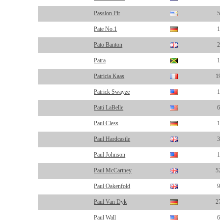
Passion Pit
5
Pate No.1
1
Pato Banton
2
Patra
1
Patricia Kaas
1
Patrick Swayze
1
Patti LaBelle
6
Paul Cless
1
Paul Hardcastle
3
Paul Johnson
1
Paul McCartney
5
Paul Oakenfold
9
Paul Van Dyk
2
Paul Wall
6