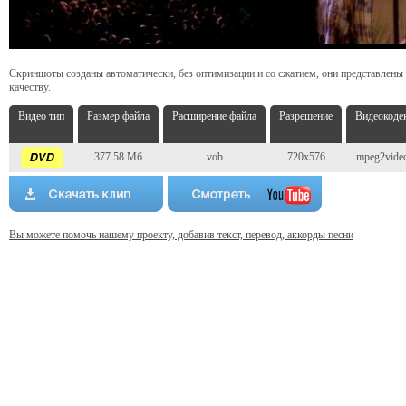
Скриншоты созданы автоматически, без оптимизации и со сжатием, они представлены
качеству.
Видео тип
Размер файла
Расширение файла
Разрешение
Видеокоде
377.58 Мб
vob
720x576
mpeg2vide
Вы можете помочь нашему проекту, добавив текст, перевод, аккорды песни