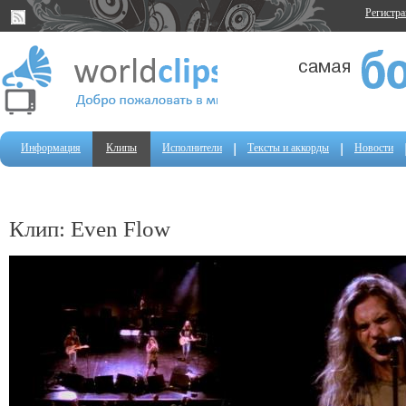
Регистр
Информация
Клипы
Исполнители
Тексты и аккорды
Новости
Клип: Even Flow