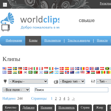
Регистр
Информация
Клипы
Исполнители
Тексты и аккорды
Новости
Клипы
Найдено:
244
Страницы:
1
2
3
4
5
>
Качество
Добавлен
Название
Исполнитель
Страна
Жанр