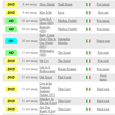
8 лет назад
Slow Hands
Niall Horan
Pop music
9 лет назад
May It Be
Enya
New age
Love Is A
10 лет назад
Markus Feehily
Pop music
Drug (HD)
Butterfly
10 лет назад
Markus Feehily
Pop music
(HD)
Baby, Come
Over (This Is
Samantha
10 лет назад
Dance-pop
Our Night)
Mumba
(DV)
Millionaires
11 лет назад
The Script
Pop rock
(HD)
11 лет назад
We Cry
The Script
Pop rock
Life Is A
11 лет назад
Ronan Keating
Pop music
Rollercoaster
Rock
11 лет назад
Old Town
Phil Lynott
music
Live at the
National
11 лет назад
Thin Lizzy
Hard rock
Stadium,
Dublin 1975
Whiskey In
11 лет назад
Thin Lizzy
Hard rock
The Jar (Live)
Are You
11 лет назад
Thin Lizzy
Hard rock
Ready (Live)