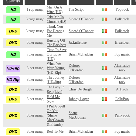
(пример)
Man On A
1 год назад
The Script
Pop rock
Wire (HD)
Take Me To
3 года назад
Sinead O'Connor
Folk rock
Church (HD)
Thank You
3 года назад
For Hearing
Sinead O'Connor
Folk rock
Me
Bursting Off
5 лет назад
Jacknife Lee
Breakbeat
The Backbeat
Time To Save
7 лет назад
Our Love
Brian McFadden
Pop music
(HD)
When We
Dolores
Alternative
8 лет назад
Were Young
O'Riordan
rock
(HD-Rip)
The Journey
Dolores
Alternative
8 лет назад
(HD-Rip)
O'Riordan
rock
The Lady In
8 лет назад
Chris De Burgh
Art rock
Red (Live)
Hold Me
8 лет назад
Johnny Logan
Folk/Pop
Now
I Put A Spell
On You
Shane
8 лет назад
(Shane
Punk rock
MacGowan
MacGowan
& Friends)
8 лет назад
Real To Me
Brian McFadden
Pop music