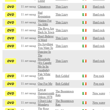
Loose
11 лет назад
Chinatown
Thin Lizzy
Hard rock
Bad
11 лет назад
Thin Lizzy
Hard rock
Reputation
Waiting For
11 лет назад
Thin Lizzy
Hard rock
An Alibi
The Boys Are
11 лет назад
Thin Lizzy
Hard rock
Back In Town
Don't Believe
11 лет назад
Thin Lizzy
Hard rock
A Word
Do Anything
11 лет назад
Thin Lizzy
Hard rock
You Want To
Dancing In
The
Moonlight
11 лет назад
Thin Lizzy
Hard rock
(It's Caught
Me In Its
Spotlight)
Pale White
11 лет назад
Bob Geldof
Pop rock
Girls
11 лет назад
One For Me
Bob Geldof
Pop rock
Live at
The Boomtown
11 лет назад
Hammersmith
New wave
Rats
Odeon 1978
I Don't Like
The Boomtown
11 лет назад
New wave
Mondays
Rats
The Rose