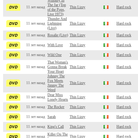
Whiskey In
The Jar (Top
11 лет назад
Thin Lizzy
Hard rock
of the Pops,
Live 1973)
Thunder And
11 лет назад
Lightning
Thin Lizzy
Hard rock
(Live)
11 лет назад
Rosalie (Live)
Thin Lizzy
Hard rock
11 лет назад
With Love
Thin Lizzy
Hard rock
11 лет назад
Wild One
Thin Lizzy
Hard rock
That Woman's
11 лет назад
Gonna Break
Thin Lizzy
Hard rock
Your Heart
Johnny The
Fox Meets
11 лет назад
Thin Lizzy
Hard rock
Jimmy The
Weed
Dear Miss
11 лет назад
Thin Lizzy
Hard rock
Lonely Hearts
11 лет назад
The Rocker
Thin Lizzy
Hard rock
11 лет назад
Sarah
Thin Lizzy
Hard rock
11 лет назад
King's Call
Thin Lizzy
Hard rock
Killer On The
11 лет назад
Thin Lizzy
Hard rock