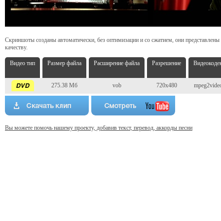
Скриншоты созданы автоматически, без оптимизации и со сжатием, они представлены
качеству.
Видео тип
Размер файла
Расширение файла
Разрешение
Видеокоде
275.38 Мб
vob
720x480
mpeg2vide
Вы можете помочь нашему проекту, добавив текст, перевод, аккорды песни