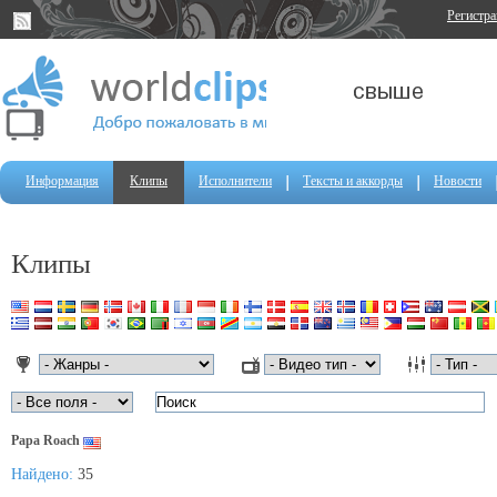
Регистр
Информация
Клипы
Исполнители
Тексты и аккорды
Новости
Клипы
Papa Roach
Найдено:
35