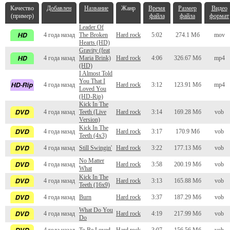
Качество
Добавлен
Название
Жанр
Время
Размер
Видео
(пример)
файла
файла
формат
Leader Of
4 года назад
The Broken
Hard rock
5:02
274.1 Мб
mov
Hearts (HD)
Gravity (feat
4 года назад
Maria Brink)
Hard rock
4:06
326.67 Мб
mp4
(HD)
I Almost Told
You That I
4 года назад
Hard rock
3:12
123.91 Мб
mp4
Loved You
(HD-Rip)
Kick In The
4 года назад
Teeth (Live
Hard rock
3:14
169.28 Мб
vob
Version)
Kick In The
4 года назад
Hard rock
3:17
170.9 Мб
vob
Teeth (4x3)
4 года назад
Still Swingin'
Hard rock
3:22
177.13 Мб
vob
No Matter
4 года назад
Hard rock
3:58
200.19 Мб
vob
What
Kick In The
4 года назад
Hard rock
3:13
165.88 Мб
vob
Teeth (16x9)
4 года назад
Burn
Hard rock
3:37
187.29 Мб
vob
What Do You
4 года назад
Hard rock
4:19
217.99 Мб
vob
Do