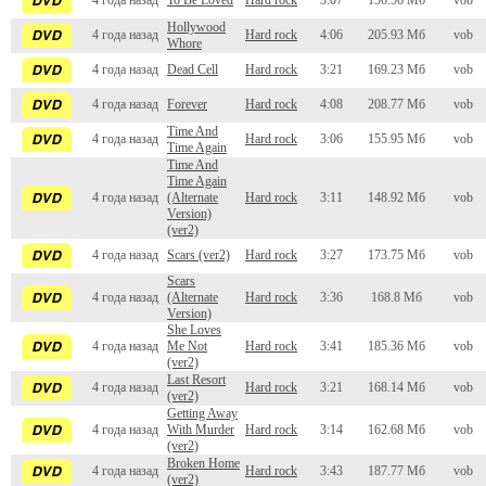
4 года назад
To Be Loved
Hard rock
3:07
156.56 Мб
vob
Hollywood
4 года назад
Hard rock
4:06
205.93 Мб
vob
Whore
4 года назад
Dead Cell
Hard rock
3:21
169.23 Мб
vob
4 года назад
Forever
Hard rock
4:08
208.77 Мб
vob
Time And
4 года назад
Hard rock
3:06
155.95 Мб
vob
Time Again
Time And
Time Again
4 года назад
(Alternate
Hard rock
3:11
148.92 Мб
vob
Version)
(ver2)
4 года назад
Scars (ver2)
Hard rock
3:27
173.75 Мб
vob
Scars
4 года назад
(Alternate
Hard rock
3:36
168.8 Мб
vob
Version)
She Loves
4 года назад
Me Not
Hard rock
3:41
185.36 Мб
vob
(ver2)
Last Resort
4 года назад
Hard rock
3:21
168.14 Мб
vob
(ver2)
Getting Away
4 года назад
With Murder
Hard rock
3:14
162.68 Мб
vob
(ver2)
Broken Home
4 года назад
Hard rock
3:43
187.77 Мб
vob
(ver2)