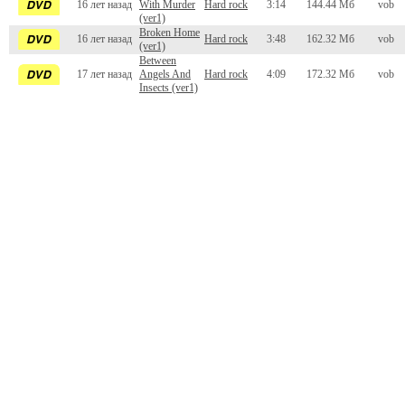
16 лет назад
With Murder
Hard rock
3:14
144.44 Мб
vob
(ver1)
Broken Home
16 лет назад
Hard rock
3:48
162.32 Мб
vob
(ver1)
Between
17 лет назад
Angels And
Hard rock
4:09
172.32 Мб
vob
Insects (ver1)