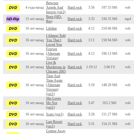
Between
4 года назад
Angels And
Hard rock
3:56
197.53 Мб
vob
Insects (ver2)
Burn (HD-
15 лет назад
Hard rock
3:35
336.35 Мб
mp4
Rip)
16 лет назад
Lifeline
Hard rock
4:12
210.66 Мб
vob
I Almost Told
16 лет назад
You That I
Hard rock
3:11
158.94 Мб
vob
Loved You
Forever
16 лет назад
(Alternate
Hard rock
4:12
196.13 Мб
vob
Version)
Live &
16 лет назад
Murderous in
Hard rock
1:19:12
3.66 Гб
vob
Chicago 2005
Time And
Time Again
16 лет назад
(Alternate
Hard rock
3:18
148.29 Мб
vob
Version)
(ver1)
She Loves
16 лет назад
Me Not
Hard rock
3:47
163.2 Мб
vob
(ver1)
16 лет назад
Scars (ver1)
Hard rock
3:28
151.27 Мб
vob
Last Resort
16 лет назад
Hard rock
3:31
154.21 Мб
vob
(ver1)
Getting Away