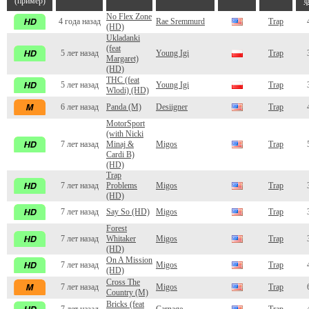
(пример)
ф
No Flex Zone
4 года назад
Rae Sremmurd
Trap
(HD)
Ukladanki
(feat
5 лет назад
Young Igi
Trap
Margaret)
(HD)
THC (feat
5 лет назад
Young Igi
Trap
Wlodi) (HD)
6 лет назад
Panda (M)
Desiigner
Trap
MotorSport
(with Nicki
7 лет назад
Minaj &
Migos
Trap
Cardi B)
(HD)
Trap
7 лет назад
Problems
Migos
Trap
(HD)
7 лет назад
Say So (HD)
Migos
Trap
Forest
7 лет назад
Whitaker
Migos
Trap
(HD)
On A Mission
7 лет назад
Migos
Trap
(HD)
Cross The
7 лет назад
Migos
Trap
Country (M)
Bricks (feat