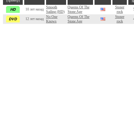
(пример)
ф
Smooth
Queens Of The
Stoner
10 лет назад
Sailing (HD)
Stone Age
rock
No One
Queens Of The
Stoner
12 лет назад
Knows
Stone Age
rock