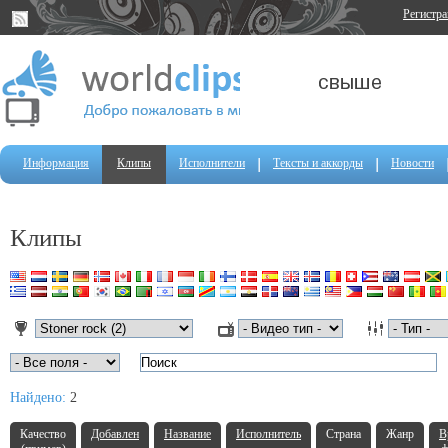
Регистр
Информация
Клипы
Исполнители
Тексты и аккорды
Новости
Клипы
Найдено:
2
Качество
Добавлен
Название
Исполнитель
Страна
Жанр
В