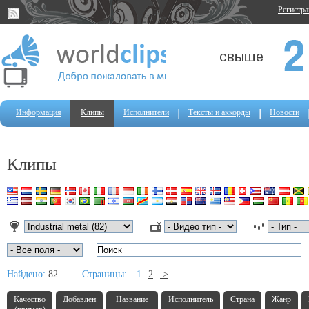
Регистр
Информация
Клипы
Исполнители
Тексты и аккорды
Новости
Клипы
Найдено:
82
Страницы:
1
2
>
Качество
Добавлен
Название
Исполнитель
Страна
Жанр