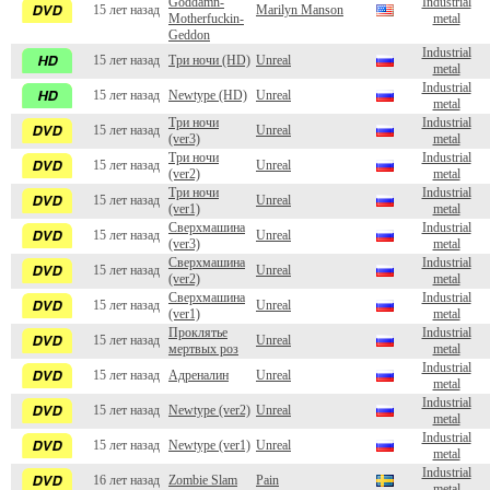
Goddamn-
Industrial
15 лет назад
Marilyn Manson
Motherfuckin-
metal
Geddon
Industrial
15 лет назад
Три ночи (HD)
Unreal
metal
Industrial
15 лет назад
Newtype (HD)
Unreal
metal
Три ночи
Industrial
15 лет назад
Unreal
(ver3)
metal
Три ночи
Industrial
15 лет назад
Unreal
(ver2)
metal
Три ночи
Industrial
15 лет назад
Unreal
(ver1)
metal
Сверхмашина
Industrial
15 лет назад
Unreal
(ver3)
metal
Сверхмашина
Industrial
15 лет назад
Unreal
(ver2)
metal
Сверхмашина
Industrial
15 лет назад
Unreal
(ver1)
metal
Проклятье
Industrial
15 лет назад
Unreal
мертвых роз
metal
Industrial
15 лет назад
Адреналин
Unreal
metal
Industrial
15 лет назад
Newtype (ver2)
Unreal
metal
Industrial
15 лет назад
Newtype (ver1)
Unreal
metal
Industrial
16 лет назад
Zombie Slam
Pain
metal