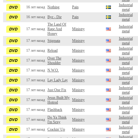
Industrial
16 лет назад
Nothing
Pain
metal
Industrial
16 лет назад
Bye - Die
Pain
metal
The Land Of
Industrial
17 лет назад
Rape And
Ministry
metal
Honey
Industrial
17 лет назад
Stigmata
Ministry
metal
Industrial
17 лет назад
Reload
Ministry
metal
Over The
Industrial
17 лет назад
Ministry
Shoulder
metal
Industrial
17 лет назад
N.W.O.
Ministry
metal
Industrial
17 лет назад
Lay Lady Lay
Ministry
metal
Industrial
17 лет назад
Just One Fix
Ministry
metal
Jesus Built My
Industrial
17 лет назад
Ministry
Hotrod
metal
Industrial
17 лет назад
Flashback
Ministry
metal
Do Ya Think
Industrial
17 лет назад
Ministry
I'm Sexy
metal
Industrial
17 лет назад
Crackin' Up
Ministry
metal
Industrial