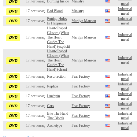
17 лет назад
Burning Inside
Ministry
metal
Industrial
17 лет назад
Bad Blood
Ministry
metal
Putting Holes
Industrial
17 лет назад
Marilyn Manson
In Happiness
metal
Heart-Shaped
Glasses (When
Industrial
17 лет назад
The Heart
Marilyn Manson
metal
Guides The
Hand) (explicit)
Heart-Shaped
Glasses (When
Industrial
17 лет назад
The Heart
Marilyn Manson
metal
Guides The
Hand) (clean)
Industrial
17 лет назад
Resurrection
Fear Factory
metal
Industrial
17 лет назад
Replica
Fear Factory
metal
Industrial
17 лет назад
Linchpin
Fear Factory
metal
Industrial
17 лет назад
Cars
Fear Factory
metal
Bite The Hand
Industrial
17 лет назад
Fear Factory
That Bleeds
metal
Industrial
17 лет назад
Archetype
Fear Factory
metal