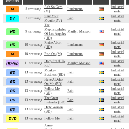
(пример)
Ach So Gern
Industrial
5 лет назад
Lindemann
(M)
metal
Shut Your
Industrial
7 лет назад
Pain
Mouth (DV)
metal
The
Mephistopheles
Industrial
9 лет назад
Marilyn Manson
Of Los Angeles
metal
(HD)
Praise Abort
Industrial
10 лет назад
Lindemann
(HD)
metal
Industrial
10 лет назад
Fish On (M)
Lindemann
metal
Deep Six (HD-
Industrial
11 лет назад
Marilyn Manson
Rip)
metal
Monkey
Industrial
13 лет назад
Pain
Business (BD)
metal
Have A Drink
Industrial
13 лет назад
Pain
On Me (BD)
metal
Follow Me
Industrial
13 лет назад
Pain
(BD)
metal
The Great
Industrial
13 лет назад
Pain
Pretender (BD)
metal
Dirty Woman
Industrial
13 лет назад
Pain
(BD)
metal
Industrial
13 лет назад
Follow Me
Pain
metal
Arma-