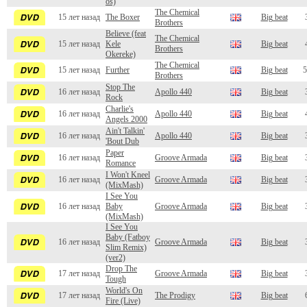
os)
The Chemical
15 лет назад
The Boxer
Big beat
Brothers
Believe (feat
The Chemical
15 лет назад
Kele
Big beat
Brothers
Okereke)
The Chemical
15 лет назад
Further
Big beat
5
Brothers
Stop The
16 лет назад
Apollo 440
Big beat
Rock
Charlie's
16 лет назад
Apollo 440
Big beat
Angels 2000
Ain't Talkin'
16 лет назад
Apollo 440
Big beat
'Bout Dub
Paper
16 лет назад
Groove Armada
Big beat
Romance
I Won't Kneel
16 лет назад
Groove Armada
Big beat
(MixMash)
I See You
16 лет назад
Baby
Groove Armada
Big beat
(MixMash)
I See You
Baby (Fatboy
16 лет назад
Groove Armada
Big beat
Slim Remix)
(ver2)
Drop The
17 лет назад
Groove Armada
Big beat
Tough
World's On
17 лет назад
The Prodigy
Big beat
Fire (Live)