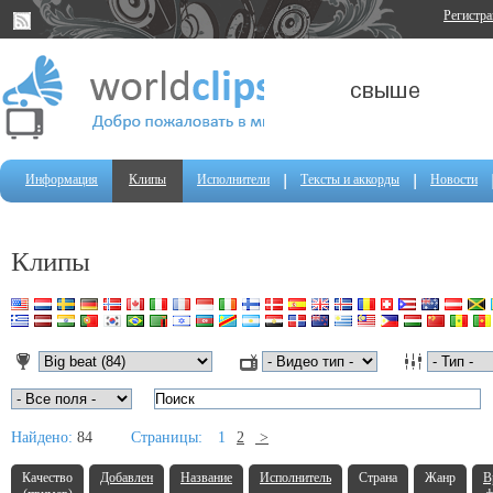
Регистр
Информация
Клипы
Исполнители
Тексты и аккорды
Новости
Клипы
Найдено:
84
Страницы:
1
2
>
Качество
Добавлен
Название
Исполнитель
Страна
Жанр
В