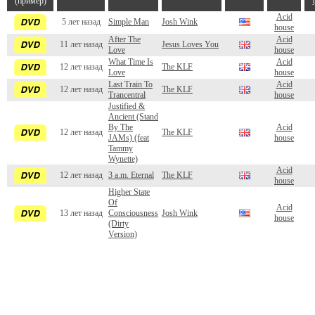
(пример)
Acid
5 лет назад
Simple Man
Josh Wink
house
After The
Acid
11 лет назад
Jesus Loves You
Love
house
What Time Is
Acid
12 лет назад
The KLF
Love
house
Last Train To
Acid
12 лет назад
The KLF
Trancentral
house
Justified &
Ancient (Stand
By The
Acid
12 лет назад
The KLF
JAMs) (feat
house
Tammy
Wynette)
Acid
12 лет назад
3 a.m. Eternal
The KLF
house
Higher State
Of
Acid
13 лет назад
Consciousness
Josh Wink
house
(Dirty
Version)