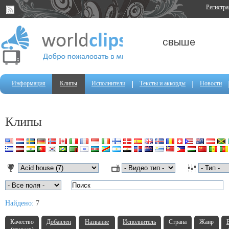
Регистр
Информация
Клипы
Исполнители
Тексты и аккорды
Новости
Клипы
Найдено:
7
Качество
Добавлен
Название
Исполнитель
Страна
Жанр