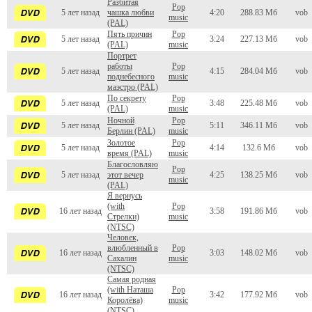
Разбитая
Pop
5 лет назад
чашка любви
4:20
288.83 Мб
vob
music
(PAL)
Пять причин
Pop
5 лет назад
3:24
227.13 Мб
vob
(PAL)
music
Портрет
работы
Pop
5 лет назад
4:15
284.04 Мб
vob
поднебесного
music
маэстро (PAL)
По секрету
Pop
5 лет назад
3:48
225.48 Мб
vob
(PAL)
music
Ночной
Pop
5 лет назад
5:11
346.11 Мб
vob
Берлин (PAL)
music
Золотое
Pop
5 лет назад
4:14
132.6 Мб
vob
время (PAL)
music
Благословляю
Pop
5 лет назад
этот вечер
4:25
138.25 Мб
vob
music
(PAL)
Я вернусь
(with
Pop
16 лет назад
3:58
191.86 Мб
vob
Стрелки)
music
(NTSC)
Человек,
влюбленный в
Pop
16 лет назад
3:03
148.02 Мб
vob
Сахалин
music
(NTSC)
Самая родная
(with Наташа
Pop
16 лет назад
3:42
177.92 Мб
vob
Королёва)
music
(NTSC)