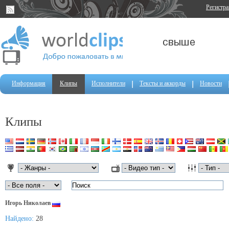
Регистр
Информация
Клипы
Исполнители
Тексты и аккорды
Новости
Клипы
Игорь Николаев
Найдено:
28