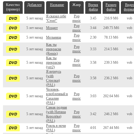
Качество
Добавлен
Название
Жанр
Время
Размер
Виде
(пример)
файла
файла
форма
Я сказал себе
Pop
5 лет назад
3:45
216.9 Мб
vob
''Стоп!''
music
Pop
5 лет назад
Моцарт
3:44
249.75 Мб
vob
music
Pop
5 лет назад
Мельница
2:30
78.13 Мб
vob
music
Как ты
Pop
5 лет назад
прекрасна
3:33
214.5 Мб
vob
music
(Remix)
Как ты
Pop
5 лет назад
прекрасна
3:58
239.3 Мб
vob
music
(ver2)
Я вернусь
(with
Pop
5 лет назад
3:58
236.2 Мб
vob
Стрелки)
music
(PAL)
Человек,
влюбленный в
Pop
5 лет назад
3:03
202.64 Мб
vob
Сахалин
music
(PAL)
Самая родная
(with Наташа
Pop
5 лет назад
3:42
246.2 Мб
vob
Королёва)
music
(PAL)
Рояль в ночи
Pop
5 лет назад
4:01
267.44 Мб
vob
(PAL)
music