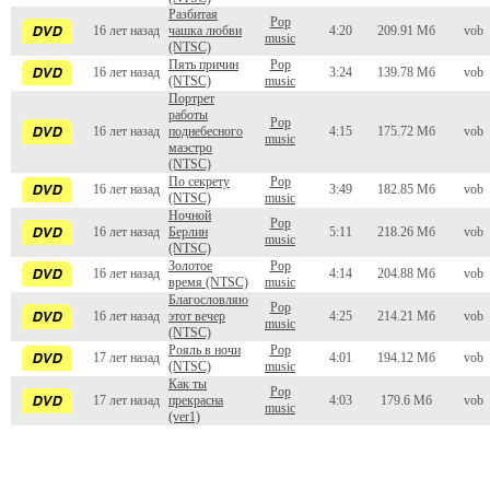
Разбитая
Pop
16 лет назад
чашка любви
4:20
209.91 Мб
vob
music
(NTSC)
Пять причин
Pop
16 лет назад
3:24
139.78 Мб
vob
(NTSC)
music
Портрет
работы
Pop
16 лет назад
поднебесного
4:15
175.72 Мб
vob
music
маэстро
(NTSC)
По секрету
Pop
16 лет назад
3:49
182.85 Мб
vob
(NTSC)
music
Ночной
Pop
16 лет назад
Берлин
5:11
218.26 Мб
vob
music
(NTSC)
Золотое
Pop
16 лет назад
4:14
204.88 Мб
vob
время (NTSC)
music
Благословляю
Pop
16 лет назад
этот вечер
4:25
214.21 Мб
vob
music
(NTSC)
Рояль в ночи
Pop
17 лет назад
4:01
194.12 Мб
vob
(NTSC)
music
Как ты
Pop
17 лет назад
прекрасна
4:03
179.6 Мб
vob
music
(ver1)