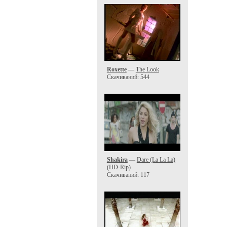
Roxette
—
The Look
Скачиваний: 544
Shakira
—
Dare (La La La)
(HD-Rip)
Скачиваний: 117