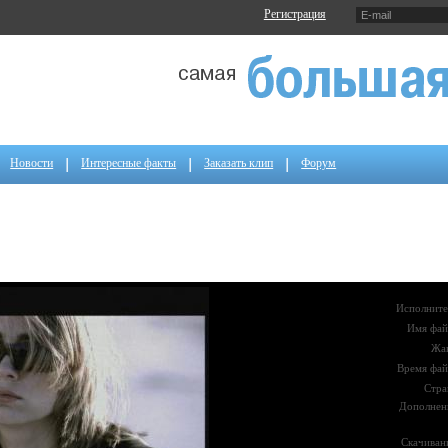
Регистрация
Новости
Интересные факты
Заказать клип
Форум
Исполните
Имя фай
Жа
Время фай
Стра
Дополнен
Скачиван