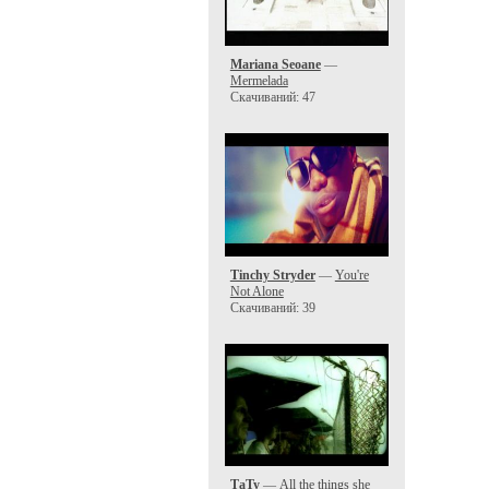
Mariana Seoane
—
Mermelada
Скачиваний: 47
Tinchy Stryder
—
You're
Not Alone
Скачиваний: 39
ТаТу
—
All the things she