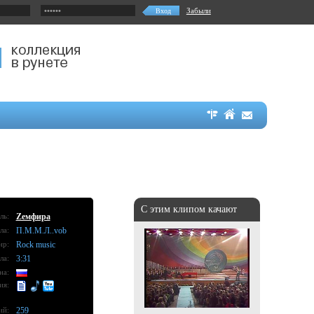
Забыли
С этим клипом качают
ль:
Zемфира
ла:
П.М.М.Л..vob
нр:
Rock music
ла:
3:31
на:
ия:
ий:
259