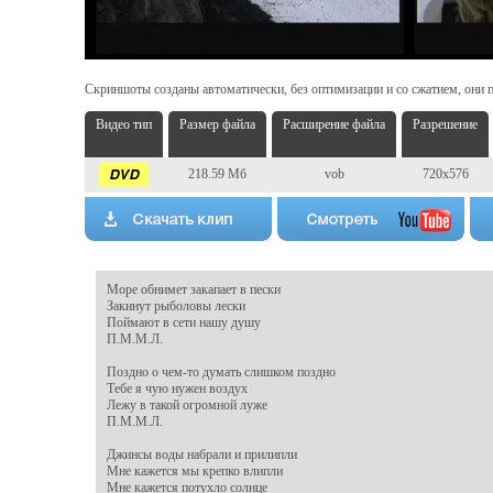
Скриншоты созданы автоматически, без оптимизации и со сжатием, они п
Видео тип
Размер файла
Расширение файла
Разрешение
218.59 Мб
vob
720x576
Море обнимет закапает в пески

Закинут рыболовы лески

Поймают в сети нашу душу

П.М.М.Л.

Поздно о чем-то думать слишком поздно

Тебе я чую нужен воздух

Лежу в такой огромной луже

П.М.М.Л.

Джинсы воды набрали и прилипли

Мне кажется мы крепко влипли

Мне кажется потухло солнце
