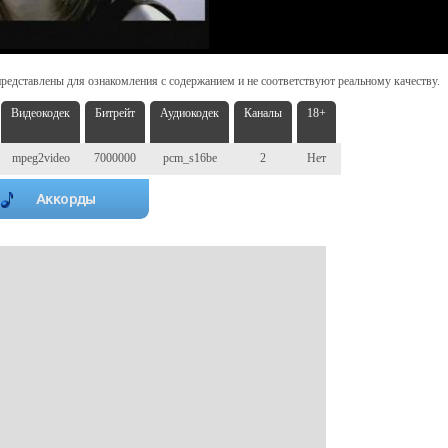
редставлены для ознакомления с содержанием и не соответствуют реальному качеству.
Видеокодек
Битрейт
Аудиокодек
Каналы
18+
mpeg2video
7000000
pcm_s16be
2
Нет