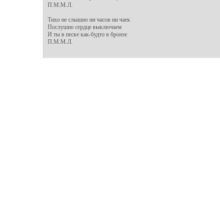
П.М.М.Л.

Тихо не слышно ни часов ни чаек

Послушно сердце выключаем

И ты в песке как-будто в бронзе

П.М.М.Л.