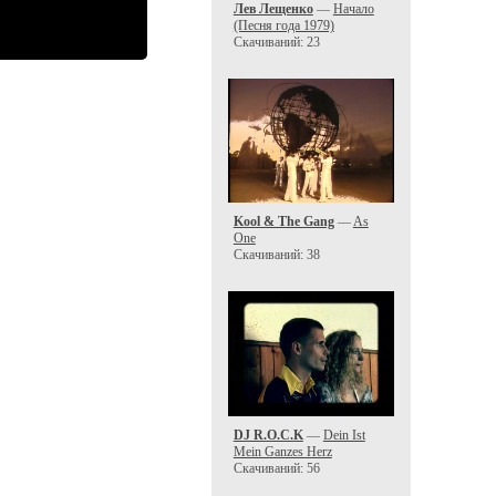
Лев Лещенко
—
Начало
(Песня года 1979)
Скачиваний: 23
Kool & The Gang
—
As
One
Скачиваний: 38
DJ R.O.C.K
—
Dein Ist
Mein Ganzes Herz
Скачиваний: 56