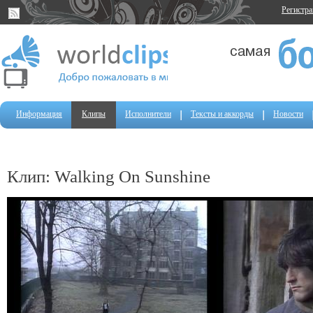
Регистр
Информация
Клипы
Исполнители
Тексты и аккорды
Новости
Клип: Walking On Sunshine