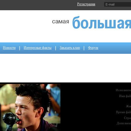
Регистрация
Новости
Интересные факты
Заказать клип
Форум
Исполните
Имя фай
Жа
Время фай
Стра
Дополнен