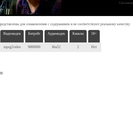
Скачиван
редставлены для ознакомления с содержанием и не соответствуют реальному качеству.
Видеокодек
Битрейт
Аудиокодек
Каналы
18+
mpeg2video
9800000
liba52
2
Нет
ни