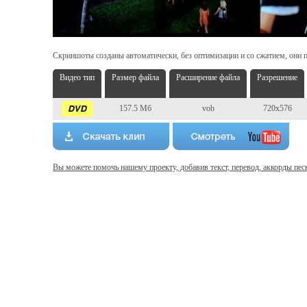
Скриншоты созданы автоматически, без оптимизации и со сжатием, они п
Видео тип
Размер файла
Расширение файла
Разрешение
157.5 Мб
vob
720x576
Вы можете помочь нашему проекту, добавив текст, перевод, аккорды пес