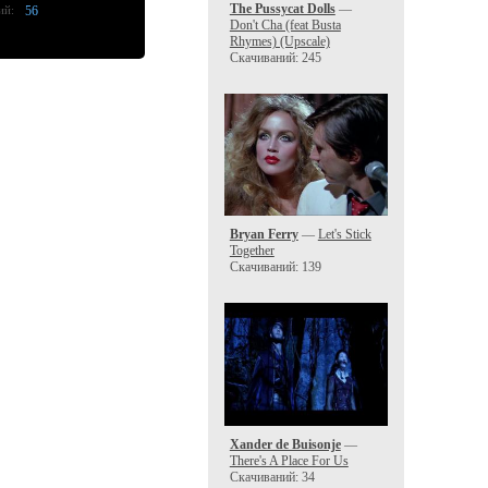
The Pussycat Dolls
—
ий:
56
Don't Cha (feat Busta
Rhymes) (Upscale)
Скачиваний: 245
Bryan Ferry
—
Let's Stick
Together
Скачиваний: 139
Xander de Buisonje
—
There's A Place For Us
Скачиваний: 34