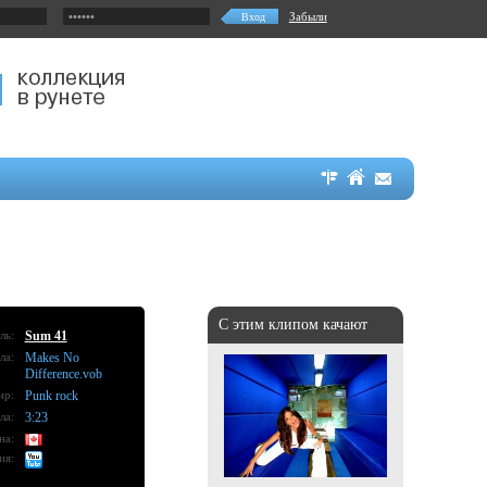
Забыли
С этим клипом качают
ль:
Sum 41
ла:
Makes No
Difference.vob
нр:
Punk rock
ла:
3:23
на:
ия: