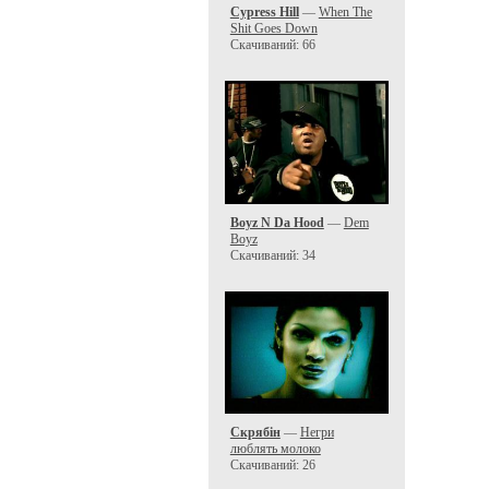
Cypress Hill
—
When The
Shit Goes Down
Скачиваний: 66
Boyz N Da Hood
—
Dem
Boyz
Скачиваний: 34
Скрябiн
—
Негри
люблять молоко
Скачиваний: 26