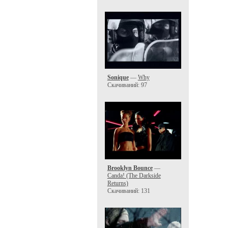
Sonique
—
Why
Скачиваний: 97
Brooklyn Bounce
—
Canda! (The Darkside
Returns)
Скачиваний: 131