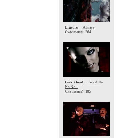
Erasure
—
Always
Скачиваний: 364
Girls Aloud
—
Sexy! No
No No...
Скачиваний: 185