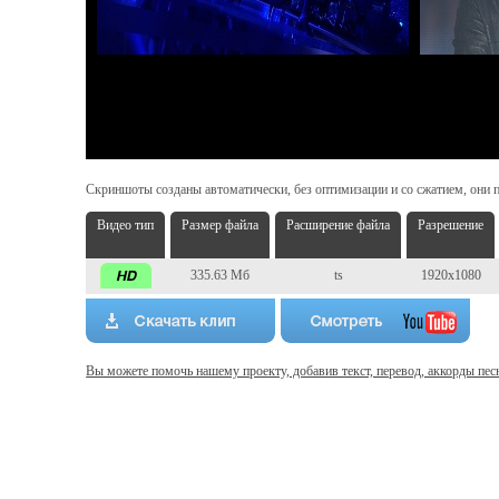
Скриншоты созданы автоматически, без оптимизации и со сжатием, они п
Видео тип
Размер файла
Расширение файла
Разрешение
335.63 Мб
ts
1920x1080
Вы можете помочь нашему проекту, добавив текст, перевод, аккорды пес