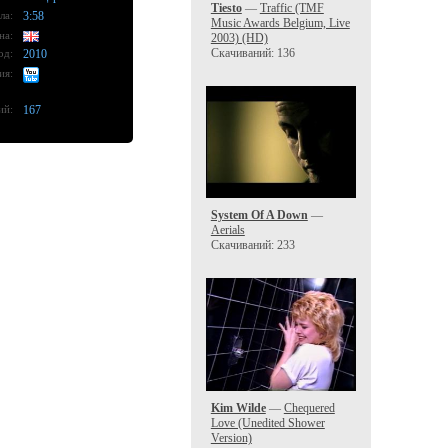
Tiesto
—
Traffic (TMF
ла:
3:58
Music Awards Belgium, Live
на:
2003) (HD)
Скачиваний: 136
од:
2010
ия:
ий:
167
System Of A Down
—
Aerials
Скачиваний: 233
Kim Wilde
—
Chequered
Love (Unedited Shower
Version)