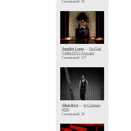
Скачиваний: 58
Jennifer Lopez
—
I'm Glad
(1440x1072) (Upscale)
Скачиваний: 127
Alicia Keys
—
In Common
(HD)
Скачиваний: 50