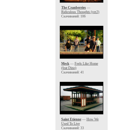
The Cranberries
—
Ridiculous Thoughts (ver2)
Скачиваний: 106
Meck
—
Feels Like Home
(feat Dino)
Скачиваний: 41
Saint Etienne
—
How We
Used To Live
Скачиваний: 33