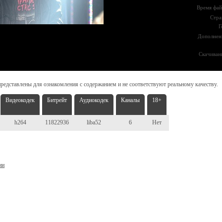
Время фай
Стра
Г
Дополнен
Скачиван
редставлены для ознакомления с содержанием и не соответствуют реальному качеству.
Видеокодек
Битрейт
Аудиокодек
Каналы
18+
h264
11822936
liba52
6
Нет
ни