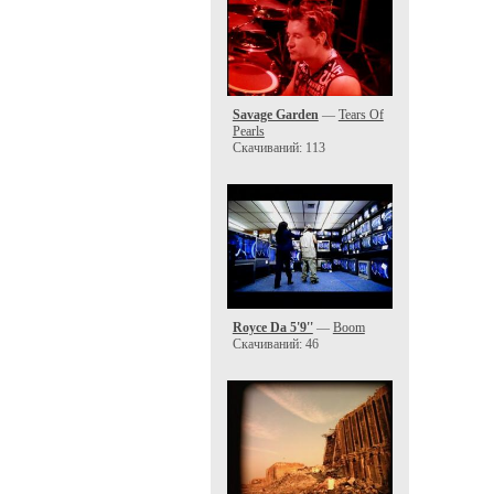
Savage Garden
—
Tears Of
Pearls
Скачиваний: 113
Royce Da 5'9''
—
Boom
Скачиваний: 46