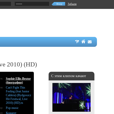
Забыли
Live 2010) (HD)
С этим клипом качают
ль:
Sophie Ellis-Bextor
(биография)
ла:
Can't Fight This
Feeling (feat Junior
Caldera) (Bydgoszcz
Hit Festiwal, Live
2010) (HD).ts
нр:
Pop music
ип:
Концерт