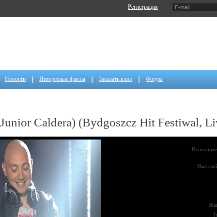
Регистрация
Новости
Интересные факты
Заказать клип
Форум
t Junior Caldera) (Bydgoszcz Hit Festiwal, 
Исполните
Имя фай
Жа
Т