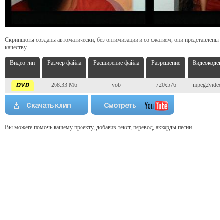
Скриншоты созданы автоматически, без оптимизации и со сжатием, они представлены
качеству.
Видео тип
Размер файла
Расширение файла
Разрешение
Видеокоде
268.33 Мб
vob
720x576
mpeg2vide
Вы можете помочь нашему проекту, добавив текст, перевод, аккорды песни