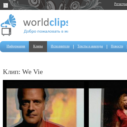
Регистр
Информация
Клипы
Исполнители
Тексты и аккорды
Новости
Клип: We Vie