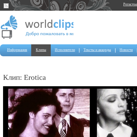
Регистр
Информация
Клипы
Исполнители
Тексты и аккорды
Новости
Клип: Erotica