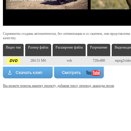
Скриншоты созданы автоматически, без оптимизации и со сжатием, они представлены
качеству.
Видео тип
Размер файла
Расширение файла
Разрешение
Видеокоде
284.51 Мб
vob
720x480
mpeg2vide
Вы можете помочь нашему проекту, добавив текст, перевод, аккорды песни