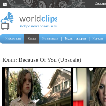
Регистр
Информация
Клипы
Исполнители
Тексты и аккорды
Новости
Клип: Because Of You (Upscale)