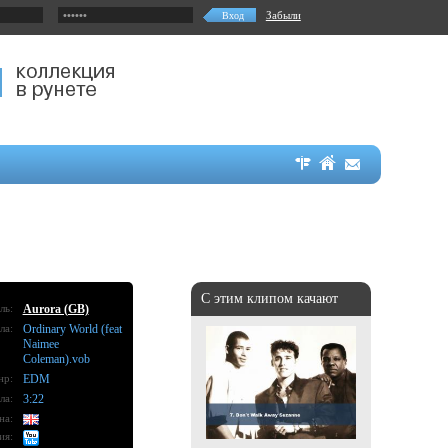
Забыли
С этим клипом качают
ль:
Aurora (GB)
ла:
Ordinary World (feat
Naimee
Coleman).vob
нр:
EDM
ла:
3:22
на:
ия: