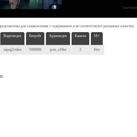
Скачиван
редставлены для ознакомления с содержанием и не соответствуют реальному качеству.
Видеокодек
Битрейт
Аудиокодек
Каналы
18+
mpeg2video
7600000
pcm_s16be
2
Нет
ни