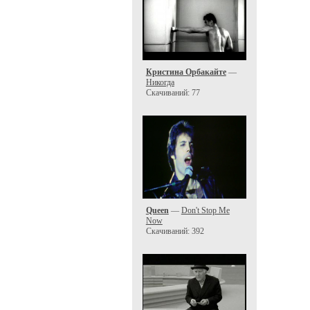
Кристина Орбакайте
—
Никогда
Скачиваний: 77
Queen
—
Don't Stop Me
Now
Скачиваний: 392