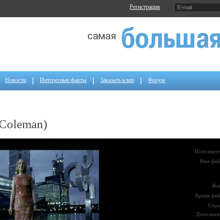
Регистрация
Новости
Интересные факты
Заказать клип
Форум
 Coleman)
Исполните
Имя фай
Жа
Время фай
Стра
Дополнен