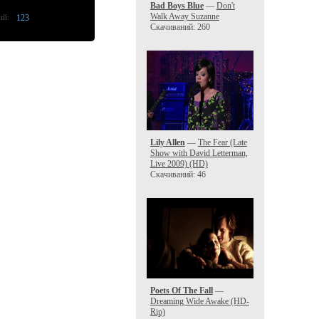
Bad Boys Blue
—
Don't
Walk Away Suzanne
ий:
123
Скачиваний: 260
Lily Allen
—
The Fear (Late
Show with David Letterman,
Live 2009) (HD)
Скачиваний: 46
Poets Of The Fall
—
Dreaming Wide Awake (HD-
Rip)