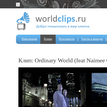
Информация
Клипы
Исполнители
Тексты и аккорды
Клип: Ordinary World (feat Naimee