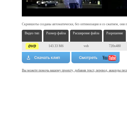
Скриншоты созданы автоматически, без оптимизации и со сжатием, они п
Видео тип
Размер файла
Расширение файла
Разрешение
143.33 Мб
vob
720x480
Вы можете помочь нашему проекту, добавив текст, перевод, аккорды пес