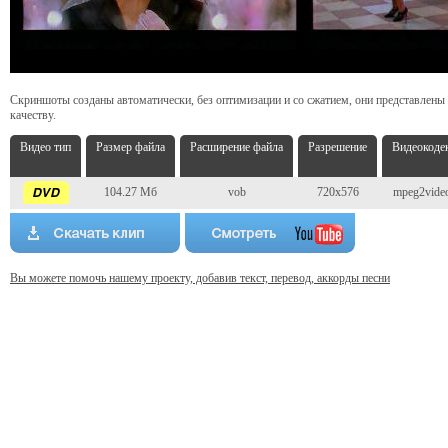
Скриншоты созданы автоматически, без оптимизации и со сжатием, они представлены
качеству.
Видео тип
Размер файла
Расширение файла
Разрешение
Видеокоде
104.27 Мб
vob
720x576
mpeg2vide
Вы можете помочь нашему проекту, добавив текст, перевод, аккорды песни