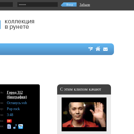
Забыли
С этим клипом качают
ль:
Город 312
(биография)
ла:
Останусь.vob
нр:
Pop rock
ла:
3:48
на:
ия: