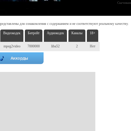
Скачиван
редставлены для ознакомления с содержанием и не соответствуют реальному качеству.
Видеокодек
Битрейт
Аудиокодек
Каналы
18+
mpeg2video
7000000
liba52
2
Нет