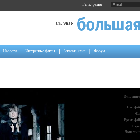
Регистрация
Новости
Интересные факты
Заказать клип
Форум
Исполните
Имя фай
Жа
Время фай
Стра
Дополнен