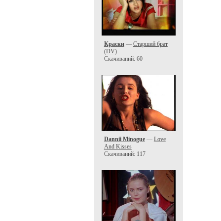
Краски
—
Старший брат
(DV)
Скачиваний: 60
Dannii Minogue
—
Love
And Kisses
Скачиваний: 117