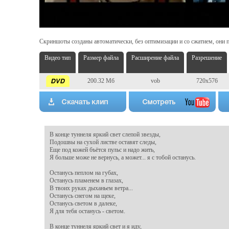
Скриншоты созданы автоматически, без оптимизации и со сжатием, они п
Видео тип
Размер файла
Расширение файла
Разрешение
200.32 Мб
vob
720x576
В конце туннеля яркий свет слепой звезды,

Подошвы на сухой листве оставят следы,

Еще под кожей бъётся пульс и надо жить,

Я больше може не вернусь, а может... я с тобой останусь.

Останусь пеплом на губах,

Останусь пламенем в глазах, 

В твоих руках дыханьем ветра...

Останусь снегом на щеке,

Останусь светом в далеке,

Я для тебя останусь - светом.

В конце туннеля яркий свет и я иду,
