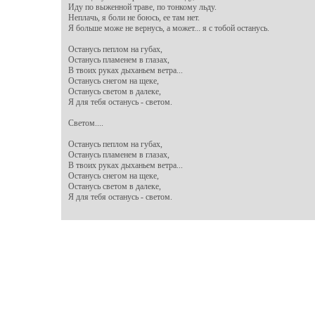
Иду по выженной траве, по тонкому льду.

Неплачь, я боли не боюсь, ее там нет.

Я больше може не вернусь, а может... я с тобой останусь.

Останусь пеплом на губах,

Останусь пламенем в глазах, 

В твоих руках дыханьем ветра...

Останусь снегом на щеке,

Останусь светом в далеке,

Я для тебя останусь - светом.

Светом....

Останусь пеплом на губах,

Останусь пламенем в глазах, 

В твоих руках дыханьем ветра...

Останусь снегом на щеке,

Останусь светом в далеке,
