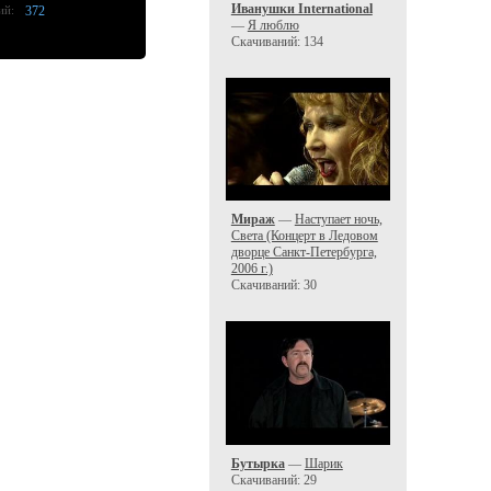
Иванушки International
ий:
372
—
Я люблю
Скачиваний: 134
Мираж
—
Наступает ночь,
Света (Концерт в Ледовом
дворце Санкт-Петербурга,
2006 г.)
Скачиваний: 30
Бутырка
—
Шарик
Скачиваний: 29