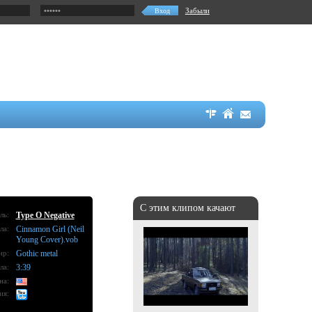
Забыли
С этим клипом качают
ль:
Type O Negative
ла:
Cinnamon Girl (Neil
Young Cover).vob
нр:
Gothic metal
ла:
3:39
на:
ия: