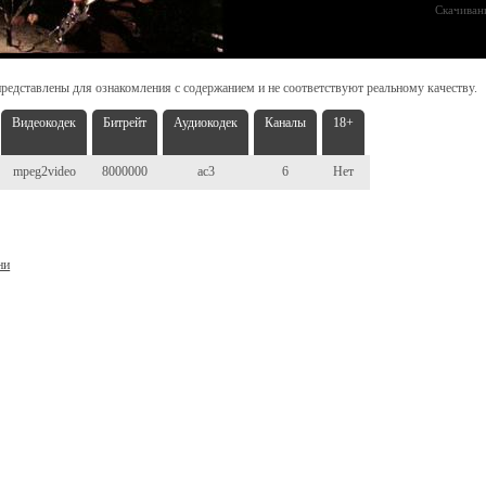
Скачиван
редставлены для ознакомления с содержанием и не соответствуют реальному качеству.
Видеокодек
Битрейт
Аудиокодек
Каналы
18+
mpeg2video
8000000
ac3
6
Нет
ни