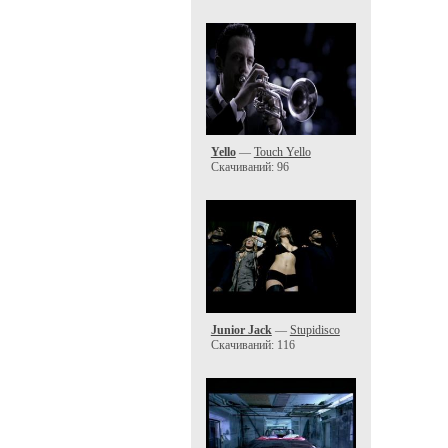
Yello
—
Touch Yello
Скачиваний: 96
Junior Jack
—
Stupidisco
Скачиваний: 116