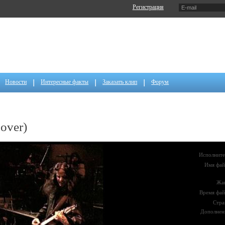
Регистрация
Новости
Интересные факты
Заказать клип
Форум
over)
Исполните
Имя фай
Жа
Время фай
Стра
Дополнен