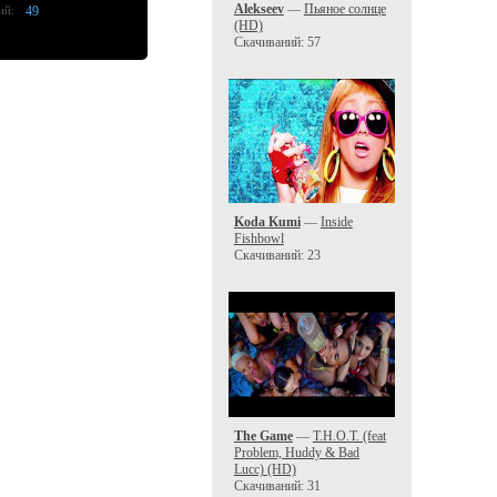
Alekseev
—
Пьяное солнце
ий:
49
(HD)
Скачиваний: 57
Koda Kumi
—
Inside
Fishbowl
Скачиваний: 23
The Game
—
T.H.O.T. (feat
Problem, Huddy & Bad
Lucc) (HD)
Скачиваний: 31