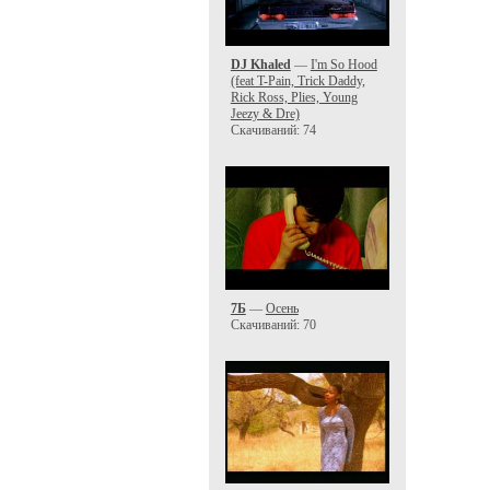
DJ Khaled
—
I'm So Hood
(feat T-Pain, Trick Daddy,
Rick Ross, Plies, Young
Jeezy & Dre)
Скачиваний: 74
7Б
—
Осень
Скачиваний: 70