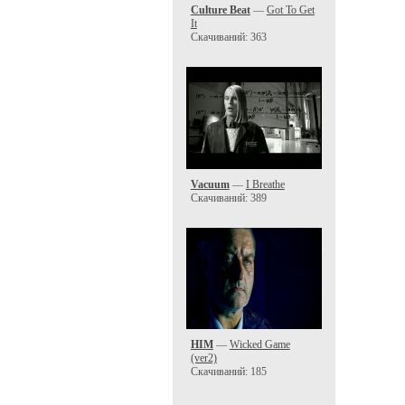
Culture Beat
—
Got To Get
It
Скачиваний: 363
Vacuum
—
I Breathe
Скачиваний: 389
HIM
—
Wicked Game
(ver2)
Скачиваний: 185