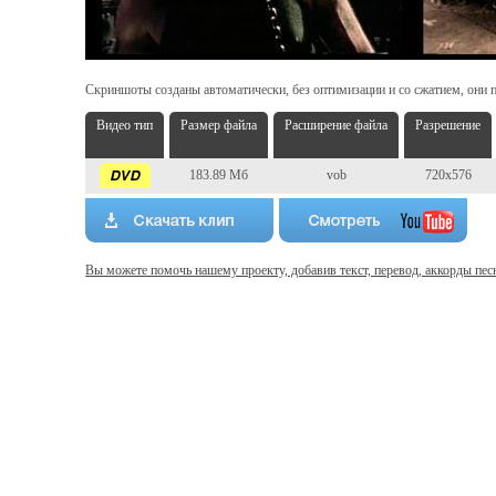
Скриншоты созданы автоматически, без оптимизации и со сжатием, они п
Видео тип
Размер файла
Расширение файла
Разрешение
183.89 Мб
vob
720x576
Вы можете помочь нашему проекту, добавив текст, перевод, аккорды пес