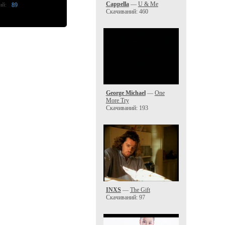
Cappella
—
U & Me
ий:
89
Скачиваний: 460
George Michael
—
One
More Try
Скачиваний: 193
INXS
—
The Gift
Скачиваний: 97