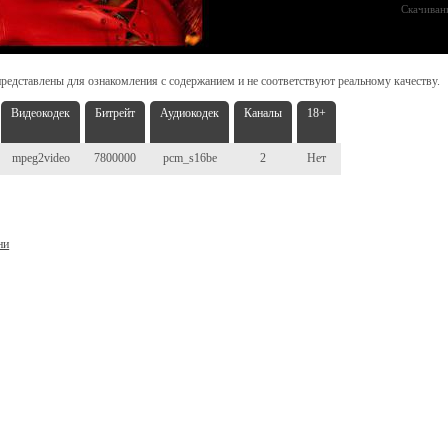
Скачиван
редставлены для ознакомления с содержанием и не соответствуют реальному качеству.
Видеокодек
Битрейт
Аудиокодек
Каналы
18+
mpeg2video
7800000
pcm_s16be
2
Нет
ни