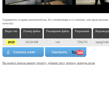
Скриншоты созданы автоматически, без оптимизации и со сжатием, они представлены
качеству.
Видео тип
Размер файла
Расширение файла
Разрешение
Видеокоде
245.84 Мб
vob
720x576
mpeg2vide
Вы можете помочь нашему проекту, добавив текст, перевод, аккорды песни