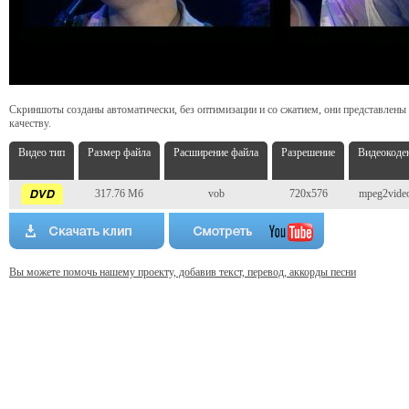
Скриншоты созданы автоматически, без оптимизации и со сжатием, они представлены
качеству.
Видео тип
Размер файла
Расширение файла
Разрешение
Видеокоде
317.76 Мб
vob
720x576
mpeg2vide
Вы можете помочь нашему проекту, добавив текст, перевод, аккорды песни