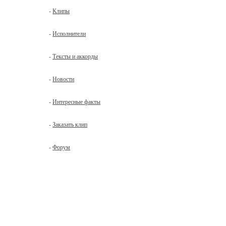
-
Клипы
-
Исполнители
-
Тексты и аккорды
-
Новости
-
Интересные факты
-
Заказать клип
-
Форум