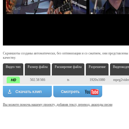
Скриншоты созданы автоматически, без оптимизации и со сжатием, они представлены
качеству.
Видео тип
Размер файла
Расширение файла
Разрешение
Видеокоде
502.58 Мб
ts
1920x1080
mpeg2vide
Вы можете помочь нашему проекту, добавив текст, перевод, аккорды песни