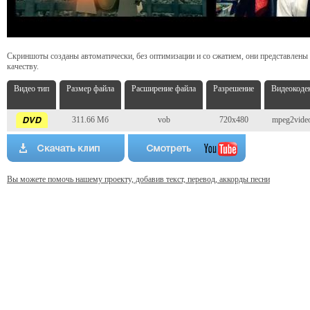
Скриншоты созданы автоматически, без оптимизации и со сжатием, они представлены
качеству.
Видео тип
Размер файла
Расширение файла
Разрешение
Видеокоде
311.66 Мб
vob
720x480
mpeg2vide
Вы можете помочь нашему проекту, добавив текст, перевод, аккорды песни