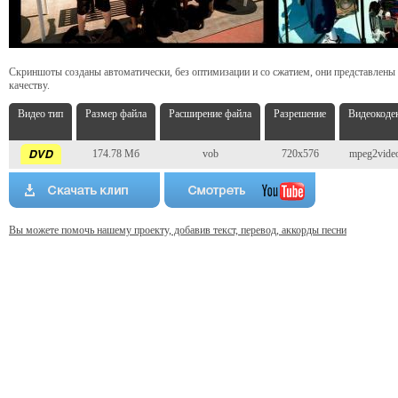
Скриншоты созданы автоматически, без оптимизации и со сжатием, они представлены
качеству.
Видео тип
Размер файла
Расширение файла
Разрешение
Видеокоде
174.78 Мб
vob
720x576
mpeg2vide
Вы можете помочь нашему проекту, добавив текст, перевод, аккорды песни