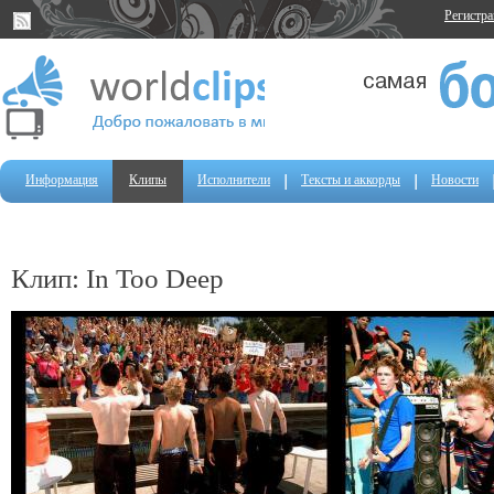
Регистр
Информация
Клипы
Исполнители
Тексты и аккорды
Новости
Клип: In Too Deep