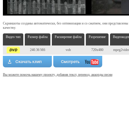
Скриншоты созданы автоматически, без оптимизации и со сжатием, они представлены
качеству.
Видео тип
Размер файла
Расширение файла
Разрешение
Видеокоде
240.36 Мб
vob
720x480
mpeg2vide
Вы можете помочь нашему проекту, добавив текст, перевод, аккорды песни