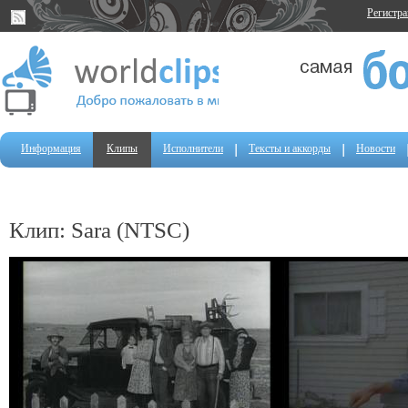
Регистр
Информация
Клипы
Исполнители
Тексты и аккорды
Новости
Клип: Sara (NTSC)