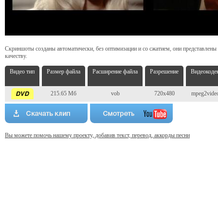
Скриншоты созданы автоматически, без оптимизации и со сжатием, они представлены
качеству.
Видео тип
Размер файла
Расширение файла
Разрешение
Видеокоде
215.65 Мб
vob
720x480
mpeg2vide
Вы можете помочь нашему проекту, добавив текст, перевод, аккорды песни