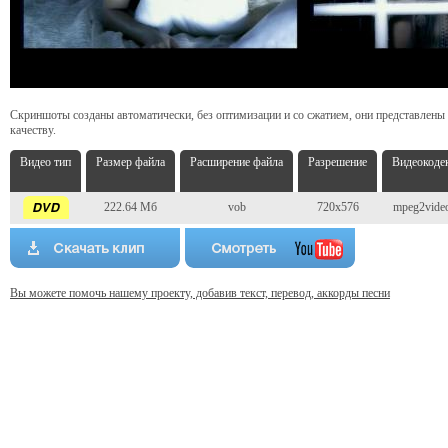
Скриншоты созданы автоматически, без оптимизации и со сжатием, они представлены
качеству.
Видео тип
Размер файла
Расширение файла
Разрешение
Видеокоде
222.64 Мб
vob
720x576
mpeg2vide
Вы можете помочь нашему проекту, добавив текст, перевод, аккорды песни