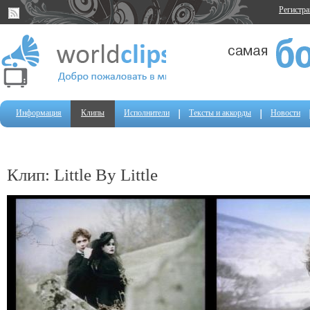
Регистр
Информация
Клипы
Исполнители
Тексты и аккорды
Новости
Клип: Little By Little