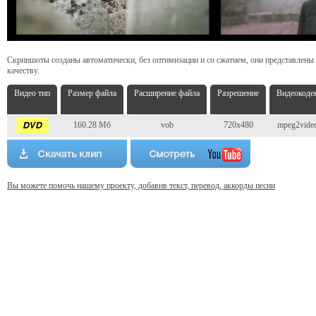
Скриншоты созданы автоматически, без оптимизации и со сжатием, они представлены
качеству.
Видео тип
Размер файла
Расширение файла
Разрешение
Видеокоде
160.28 Мб
vob
720x480
mpeg2vide
Вы можете помочь нашему проекту, добавив текст, перевод, аккорды песни