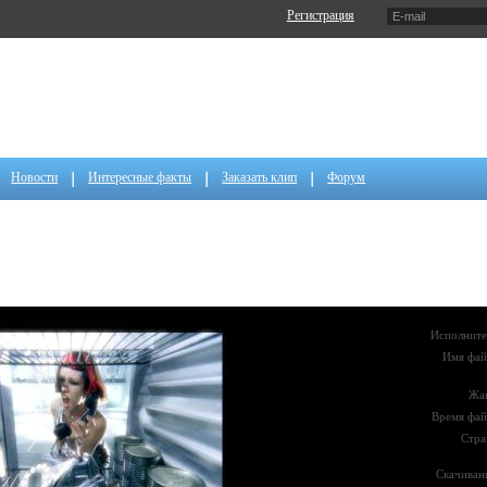
Регистрация
Новости
Интересные факты
Заказать клип
Форум
Исполните
Имя фай
Жа
Время фай
Стра
Скачиван