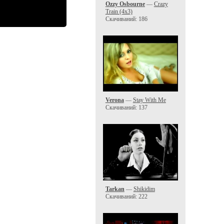
Ozzy Osbourne
—
Crazy
Train (4x3)
Скачиваний: 186
Verona
—
Stay With Me
Скачиваний: 137
Tarkan
—
Shikidim
Скачиваний: 222