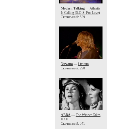
Modern Talking
—
Atlantis
Is Calling (S.O.S. For Love)
Скачиваний: 529
Nirvana
—
Lithium
Скачиваний: 290
ABBA
—
The Winner Takes
It All
Скачиваний: 541