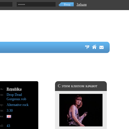
Забыли
С этим клипом качают
ль:
Republica
ла:
Drop Dead
Gorgeous.vob
нр:
Alternative rock
ла:
3:30
на:
ий:
43