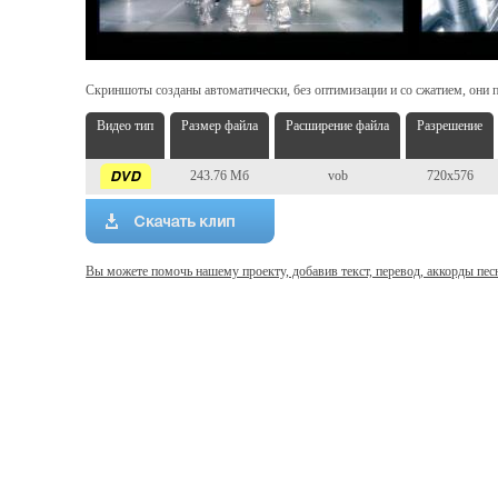
Скриншоты созданы автоматически, без оптимизации и со сжатием, они п
Видео тип
Размер файла
Расширение файла
Разрешение
243.76 Мб
vob
720x576
Вы можете помочь нашему проекту, добавив текст, перевод, аккорды пес