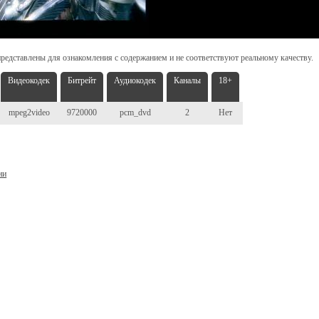
редставлены для ознакомления с содержанием и не соответствуют реальному качеству.
Видеокодек
Битрейт
Аудиокодек
Каналы
18+
mpeg2video
9720000
pcm_dvd
2
Нет
ни