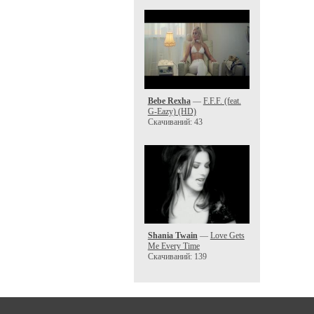
Bebe Rexha
—
F.F.F. (feat.
G-Eazy) (HD)
Скачиваний: 43
Shania Twain
—
Love Gets
Me Every Time
Скачиваний: 139