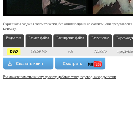
Скриншоты созданы автоматически, без оптимизации и со сжатием, они представлены
качеству.
Видео тип
Размер файла
Расширение файла
Разрешение
Видеокоде
199.59 Мб
vob
720x576
mpeg2vide
Вы можете помочь нашему проекту, добавив текст, перевод, аккорды песни