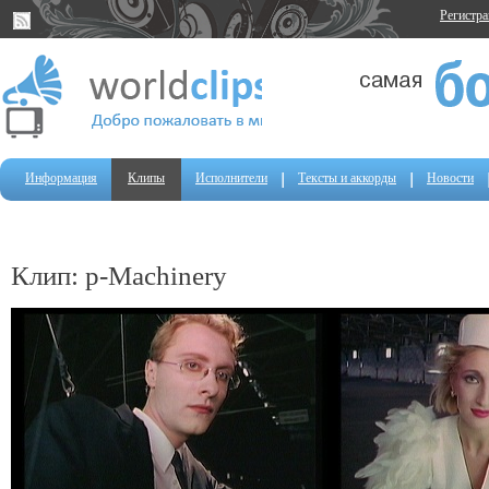
Регистр
Информация
Клипы
Исполнители
Тексты и аккорды
Новости
Клип: p-Machinery