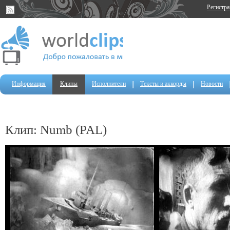
Регистр
Информация
Клипы
Исполнители
Тексты и аккорды
Новости
Клип: Numb (PAL)