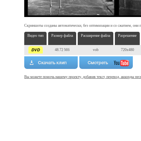
Скриншоты созданы автоматически, без оптимизации и со сжатием, они п
Видео тип
Размер файла
Расширение файла
Разрешение
48.72 Мб
vob
720x480
Вы можете помочь нашему проекту, добавив текст, перевод, аккорды пес