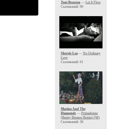
Toni Braxton
—
Let It Flow
Скачиваний: 99
Sherrie Lea
—
No Ordinary
Love
Скачиваний: 61
Marina And The
Diamonds
—
Primadonna
(Benny Benassi Remix) (M)
Скачиваний: 38