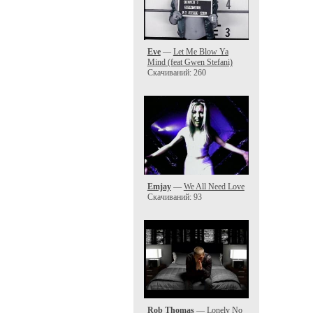
Eve
—
Let Me Blow Ya
Mind (feat Gwen Stefani)
Скачиваний: 260
Emjay
—
We All Need Love
Скачиваний: 93
Rob Thomas
—
Lonely No