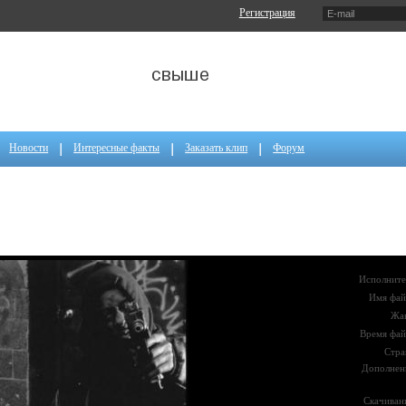
Регистрация
Новости
Интересные факты
Заказать клип
Форум
Исполните
Имя фай
Жа
Время фай
Стра
Дополнен
Скачиван