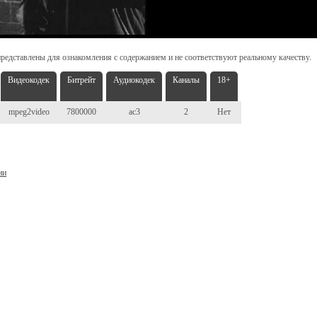
редставлены для ознакомления с содержанием и не соответствуют реальному качеству.
Видеокодек
Битрейт
Аудиокодек
Каналы
18+
mpeg2video
7800000
ac3
2
Нет
ни