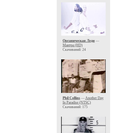
Органическая Леди
—
Мантра (HD)
Скачиваний: 24
Phil Collins
—
Another Day
In Paradise (NTSC)
Скачиваний: 175