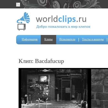
Информация
Клипы
Исполнители
Тексты и аккорды
Клип: Bacdafucup