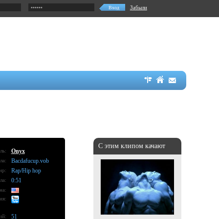
Забыли
С этим клипом качают
ль:
Onyx
ла:
Bacdafucup.vob
нр:
Rap/Hip hop
ла:
0:51
на:
ия:
ий:
51