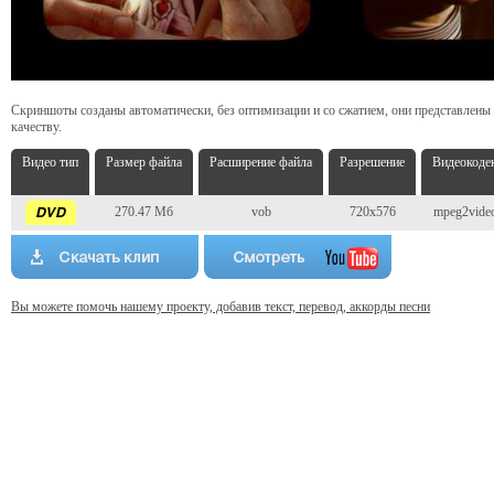
Скриншоты созданы автоматически, без оптимизации и со сжатием, они представлены
качеству.
Видео тип
Размер файла
Расширение файла
Разрешение
Видеокоде
270.47 Мб
vob
720x576
mpeg2vide
Вы можете помочь нашему проекту, добавив текст, перевод, аккорды песни