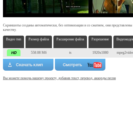
Скриншоты созданы автоматически, без оптимизации и со сжатием, они представлены
качеству.
Видео тип
Размер файла
Расширение файла
Разрешение
Видеокоде
558.08 Мб
ts
1920x1080
mpeg2vide
Вы можете помочь нашему проекту, добавив текст, перевод, аккорды песни