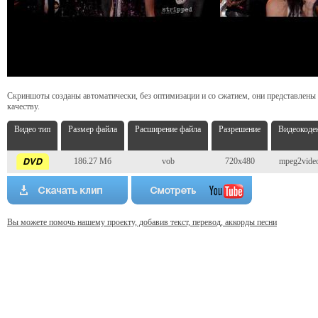
Скриншоты созданы автоматически, без оптимизации и со сжатием, они представлены
качеству.
Видео тип
Размер файла
Расширение файла
Разрешение
Видеокоде
186.27 Мб
vob
720x480
mpeg2vide
Вы можете помочь нашему проекту, добавив текст, перевод, аккорды песни