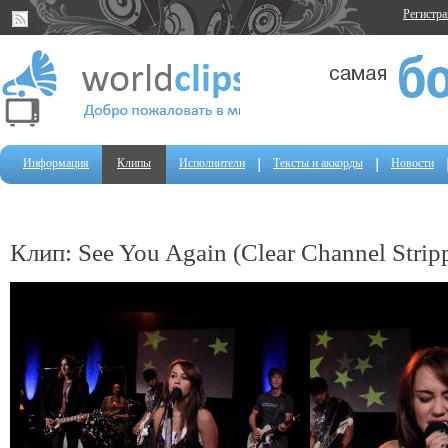
Регистр
Информация
Клипы
Исполнители
Тексты и аккорды
Новости
Клип: See You Again (Clear Channel Strip