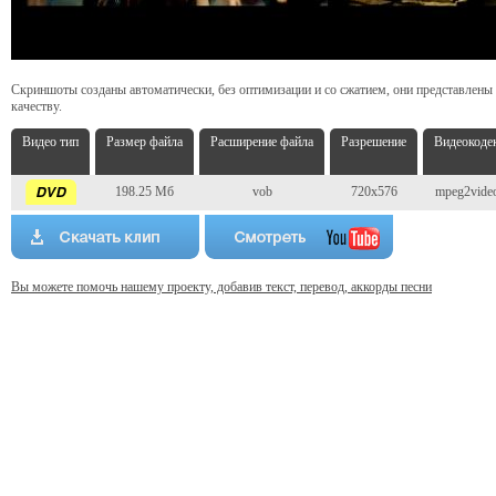
Скриншоты созданы автоматически, без оптимизации и со сжатием, они представлены
качеству.
Видео тип
Размер файла
Расширение файла
Разрешение
Видеокоде
198.25 Мб
vob
720x576
mpeg2vide
Вы можете помочь нашему проекту, добавив текст, перевод, аккорды песни