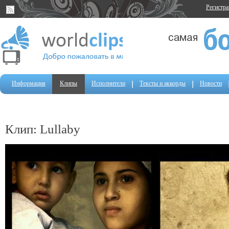
Регистр
Информация
Клипы
Исполнители
Тексты и аккорды
Новости
Клип: Lullaby