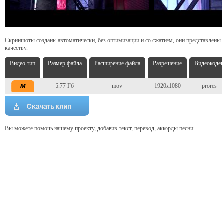
Скриншоты созданы автоматически, без оптимизации и со сжатием, они представлены
качеству.
Видео тип
Размер файла
Расширение файла
Разрешение
Видеокоде
6.77 Гб
mov
1920x1080
prores
Вы можете помочь нашему проекту, добавив текст, перевод, аккорды песни