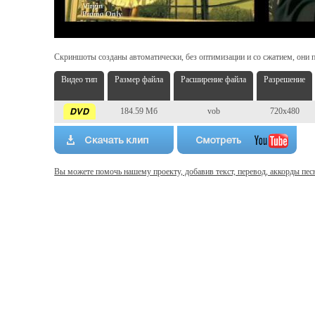
Скриншоты созданы автоматически, без оптимизации и со сжатием, они п
Видео тип
Размер файла
Расширение файла
Разрешение
184.59 Мб
vob
720x480
Вы можете помочь нашему проекту, добавив текст, перевод, аккорды пес