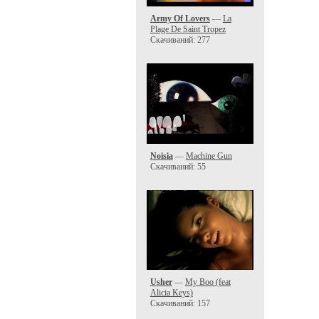
Army Of Lovers
—
La
Plage De Saint Tropez
Скачиваний: 277
Noisia
—
Machine Gun
Скачиваний: 55
Usher
—
My Boo (feat
Alicia Keys)
Скачиваний: 157