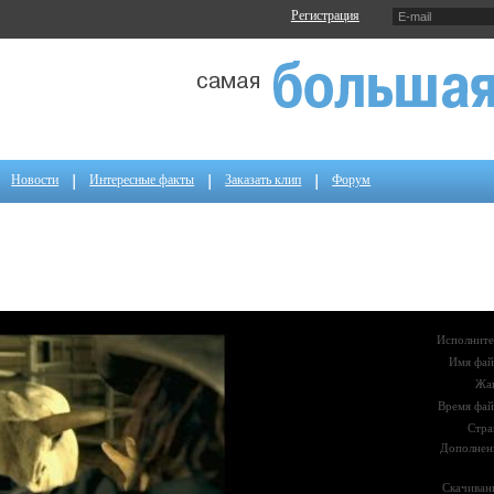
Регистрация
Новости
Интересные факты
Заказать клип
Форум
Исполните
Имя фай
Жа
Время фай
Стра
Дополнен
Скачиван