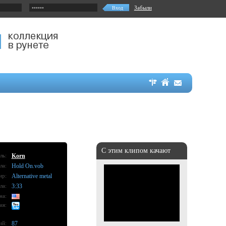
Забыли
С этим клипом качают
ль:
Korn
ла:
Hold On.vob
нр:
Alternative metal
ла:
3:33
на:
ия:
ий:
87