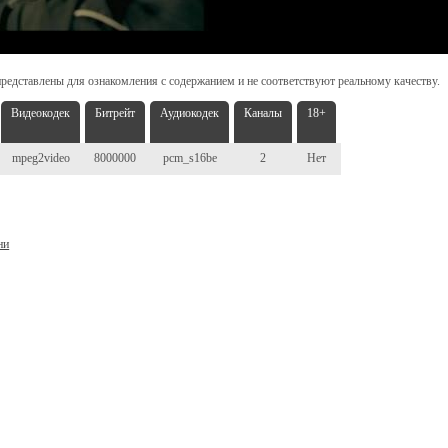
редставлены для ознакомления с содержанием и не соответствуют реальному качеству.
Видеокодек
Битрейт
Аудиокодек
Каналы
18+
mpeg2video
8000000
pcm_s16be
2
Нет
ни