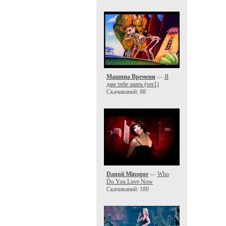
Машина Времени
—
Я
дам тебе знать (ver1)
Скачиваний: 88
Dannii Minogue
—
Who
Do You Love Now
Скачиваний: 180