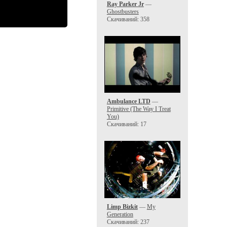
Ray Parker Jr
—
Ghostbusters
Скачиваний: 358
Ambulance LTD
—
Primitive (The Way I Treat
You)
Скачиваний: 17
Limp Bizkit
—
My
Generation
Скачиваний: 237