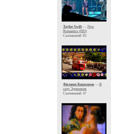
Taylor Swift
—
New
Romantics (HD)
Скачиваний: 85
Филипп Киркоров
—
В
саду Эдемовом
Скачиваний: 47