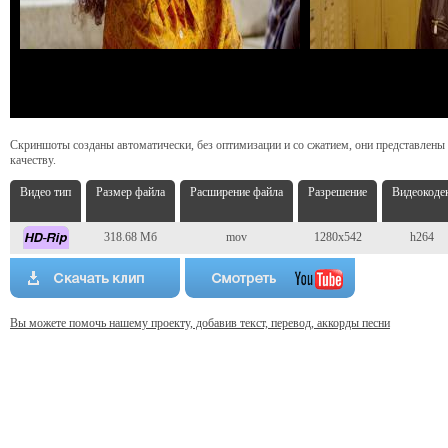
Скриншоты созданы автоматически, без оптимизации и со сжатием, они представлены
качеству.
Видео тип
Размер файла
Расширение файла
Разрешение
Видеокоде
318.68 Мб
mov
1280x542
h264
Вы можете помочь нашему проекту, добавив текст, перевод, аккорды песни