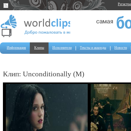
Регистр
Информация
Клипы
Исполнители
Тексты и аккорды
Новости
Клип: Unconditionally (M)