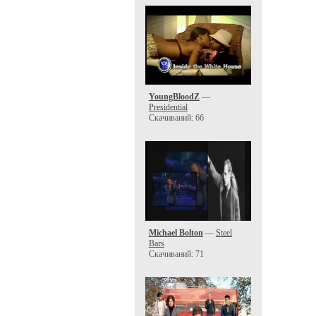
YoungBloodZ
—
Presidential
Скачиваний: 66
Michael Bolton
—
Steel
Bars
Скачиваний: 71