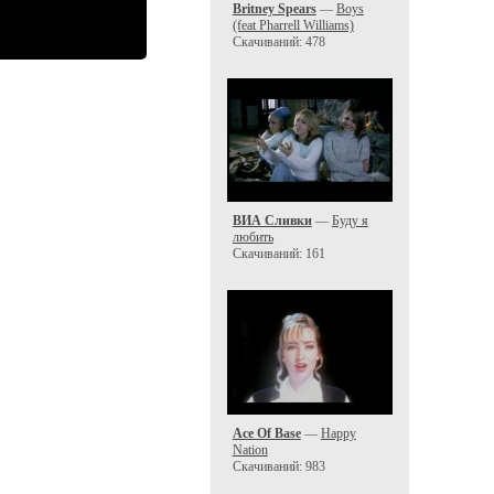
Britney Spears
—
Boys
(feat Pharrell Williams)
Скачиваний: 478
ВИА Сливки
—
Буду я
любить
Скачиваний: 161
Ace Of Base
—
Happy
Nation
Скачиваний: 983