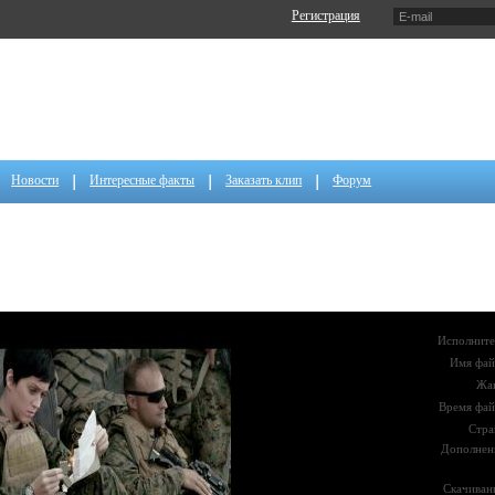
Регистрация
Новости
Интересные факты
Заказать клип
Форум
Исполните
Имя фай
Жа
Время фай
Стра
Дополнен
Скачиван