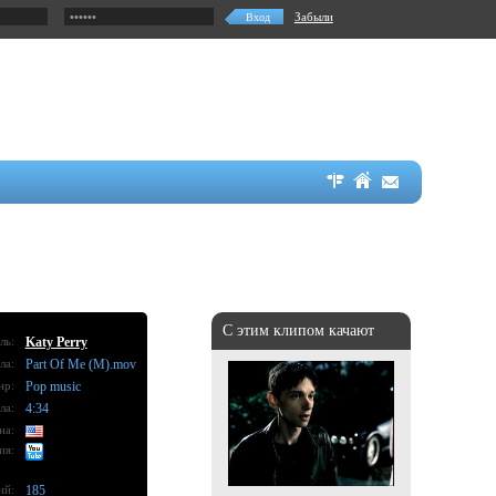
Забыли
С этим клипом качают
ль:
Katy Perry
ла:
Part Of Me (M).mov
нр:
Pop music
ла:
4:34
на:
ия:
ий:
185