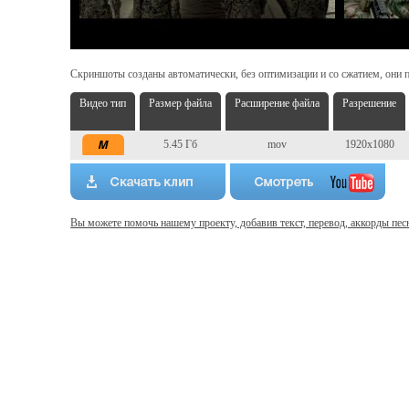
Скриншоты созданы автоматически, без оптимизации и со сжатием, они п
Видео тип
Размер файла
Расширение файла
Разрешение
5.45 Гб
mov
1920x1080
Вы можете помочь нашему проекту, добавив текст, перевод, аккорды пес