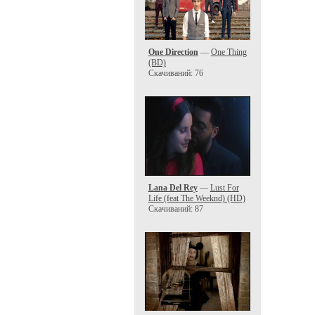
One Direction
—
One Thing
(BD)
Скачиваний: 76
Lana Del Rey
—
Lust For
Life (feat The Weeknd) (HD)
Скачиваний: 87