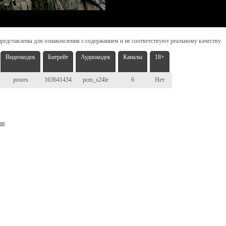
редставлены для ознакомления с содержанием и не соответствуют реальному качеству.
Видеокодек
Битрейт
Аудиокодек
Каналы
18+
prores
163641434
pcm_s24le
6
Нет
ни