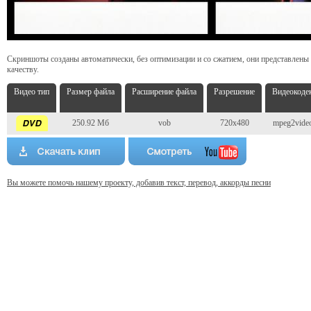
Скриншоты созданы автоматически, без оптимизации и со сжатием, они представлены
качеству.
Видео тип
Размер файла
Расширение файла
Разрешение
Видеокоде
250.92 Мб
vob
720x480
mpeg2vide
Вы можете помочь нашему проекту, добавив текст, перевод, аккорды песни